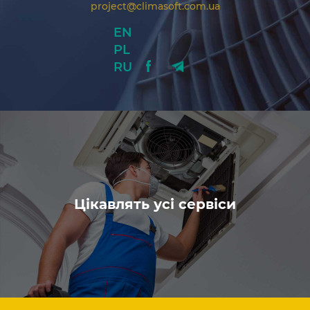
project@climasoft.com.ua
EN
PL
RU
Цікавлять усі сервіси